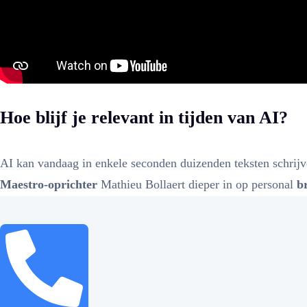
Hoe blijf je relevant in tijden van AI?
AI kan vandaag in enkele seconden duizenden teksten schrijv
Maestro-oprichter
Mathieu Bollaert dieper in op personal
b