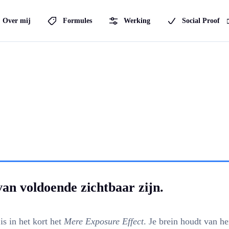
Over mij
Formules
Werking
Social Proof
Succesverhalen
Media
+1
Artikels
an voldoende zichtbaar zijn.
is in het kort het
Mere Exposure Effect
. Je brein houdt van h