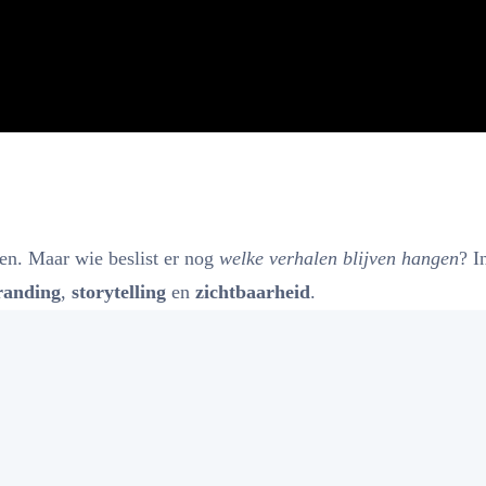
en. Maar wie beslist er nog
welke verhalen blijven hangen
? I
randing
,
storytelling
en
zichtbaarheid
.